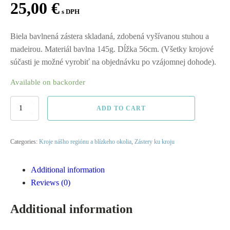
25,00
€
s DPH
Biela bavlnená zástera skladaná, zdobená vyšívanou stuhou a
madeirou. Materiál bavlna 145g. Dĺžka 56cm. (Všetky krojové
súčasti je možné vyrobiť na objednávku po vzájomnej dohode).
Available on backorder
Bavlnená
ADD TO CART
skladaná
zástera
quantity
Categories:
Kroje nášho regiónu a blízkeho okolia
,
Zástery ku kroju
Additional information
Reviews (0)
Additional information