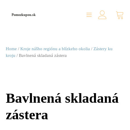
Pomozkupou.sk
Home
/
Kroje nášho regiónu a blízkeho okolia
/
Zástery ku
kroju
/ Bavlnená skladaná zástera
Bavlnená skladaná
zástera