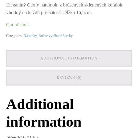
Elegantný čierny náramok, z brúsených sklenených korálok,
vhodný na každú príležitosť. Dĺžka 16,5cm.
Out of stock
Categories:
Náramky
,
Ručne vyrábané šperky
ADDITIONAL INFORMATION
REVIEWS (0)
Additional
information
Weight
0.01 kg