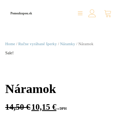
Pomozkupou.sk
Home
/
Ručne vyrábané šperky
/
Náramky
/ Náramok
Sale!
Náramok
14,50
€
10,15
€
s DPH